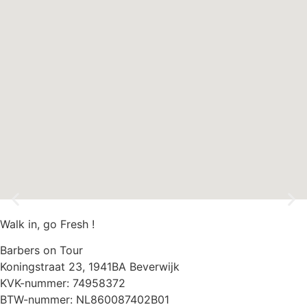
Walk in, go Fresh !
Vertrouwd adres voor kwaliteit
Barbers on Tour
Koningstraat 23, 1941BA Beverwijk
KVK-nummer: 74958372
BTW-nummer: NL860087402B01